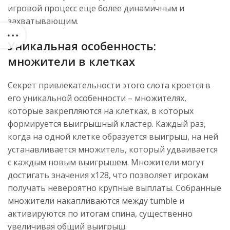
игровой процесс еще более динамичным и
захватывающим.
Уникальная особенность:
множители в клетках
Секрет привлекательности этого слота кроется в
его уникальной особенности – множителях,
которые закрепляются на клетках, в которых
формируется выигрышный кластер. Каждый раз,
когда на одной клетке образуется выигрыш, на ней
устанавливается множитель, который удваивается
с каждым новым выигрышем. Множители могут
достигать значения x128, что позволяет игрокам
получать невероятно крупные выплаты. Собранные
множители накапливаются между tumble и
активируются по итогам спина, существенно
увеличивая общий выигрыш.