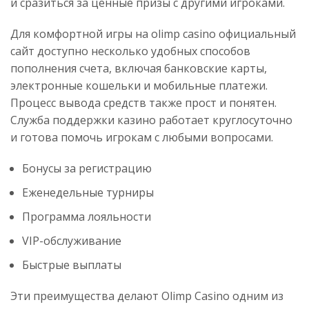
и сразиться за ценные призы с другими игроками.
Для комфортной игры на
olimp casino официальный
сайт
доступно несколько удобных способов
пополнения счета, включая банковские карты,
электронные кошельки и мобильные платежи.
Процесс вывода средств также прост и понятен.
Служба поддержки казино работает круглосуточно
и готова помочь игрокам с любыми вопросами.
Бонусы за регистрацию
Еженедельные турниры
Программа лояльности
VIP-обслуживание
Быстрые выплаты
Эти преимущества делают Olimp Casino одним из