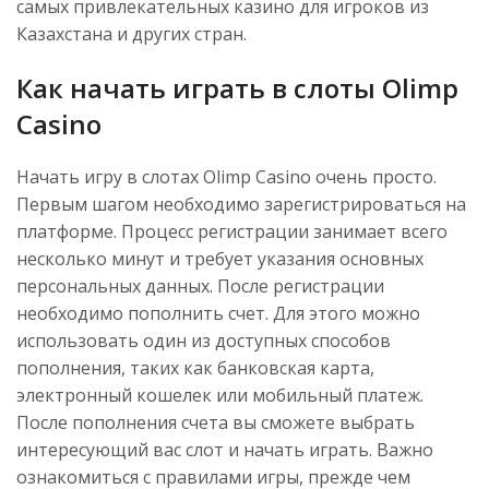
самых привлекательных казино для игроков из
Казахстана и других стран.
Как начать играть в слоты Olimp
Casino
Начать игру в слотах Olimp Casino очень просто.
Первым шагом необходимо зарегистрироваться на
платформе. Процесс регистрации занимает всего
несколько минут и требует указания основных
персональных данных. После регистрации
необходимо пополнить счет. Для этого можно
использовать один из доступных способов
пополнения, таких как банковская карта,
электронный кошелек или мобильный платеж.
После пополнения счета вы сможете выбрать
интересующий вас слот и начать играть. Важно
ознакомиться с правилами игры, прежде чем