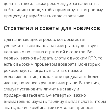
делать ставки. Также рекомендуется начинать с
небольших ставок, чтобы привыкнуть к игровому
процессу и разработать свою стратегию.
Стратегии и советы для новичков
Для начинающих игроков, которые хотят
увеличить свои шансы на выигрыш, существует
несколько полезных стратегий и советов. Во-
первых, важно выбирать слоты с высоким RTP, то
есть с высоким процентом возврата. Во-вторых,
рекомендуется играть в слоты с низкой
волатильностью, так как они предлагают более
частые, но менее крупные выигрыши. В-третьих,
следует установить лимит на ставку и
придерживаться его. В-четвертых, важно
внимательно изучать таблицу выплат слота, чтобы
знать, какие комбинации символов приносят