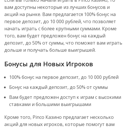
Если вы только начали играть в Pinco Казино, то
вам доступны некоторые из лучших бонусов и
акций на рынке. Вам предлагается 100% бонус на
первое депозит, до 10 000 рублей, что позволяет
начать играть с более крупными суммами. Кроме
того, вам будет предложен бонус на каждый
депозит, до 50% от суммы, что поможет вам играть
дольше и получать больше выигрышей.
Бонусы для Новых Игроков
100% бонус на первое депозит, до 10 000 рублей
Бонус на каждый депозит, до 50% от суммы
Вам будет предложен доступ к играм с высокими
ставками и большими выигрышами
Кроме того, Pinco Казино предлагает несколько
акций для новых игроков, которые помогут вам