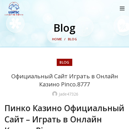
Blog
HOME
BLOG
BLOG
Официальный Сайт Играть в Онлайн
Казино Pinco.8777
Jade47326
Пинко Казино Официальный
Сайт – Играть в Онлайн