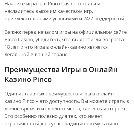
Начните играть в Pinco Casino сегодня и
насладитесь высоким качеством игр,
привлекательными условиями и 24/7 поддержкой.
Важно: перед началом игры на официальном сайте
Pinco Casino, убедитесь, что вы достигли возраста
18 лет и что игра в онлайн-казино является
легальной в вашей стране.
Преимущества Игры в Онлайн
Казино Pinco
Один из главных преимуществ игры в онлайн-
казино Pinco – это доступность. Вы можете играть в
любое время и из любого места, где есть интернет.
Это особенно полезно для тех, кто имеет
ограниченный доступ к традиционному казино.