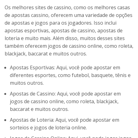
Os melhores sites de cassino, como os melhores casas
de apostas cassino, oferecem uma variedade de opções
de apostas e jogos para os jogadores. Isso inclui
apostas esportivas, apostas de cassino, apostas de
loteria e muito mais. Além disso, muitos desses sites
também oferecem jogos de cassino online, como roleta,
blackjack, baccarat e muitos outros.
Apostas Esportivas: Aqui, você pode apostar em
diferentes esportes, como futebol, basquete, tênis e
muitos outros.
Apostas de Cassino: Aqui, você pode apostar em
jogos de cassino online, como roleta, blackjack,
baccarat e muitos outros.
Apostas de Loteria: Aqui, você pode apostar em
sorteios e jogos de loteria online.