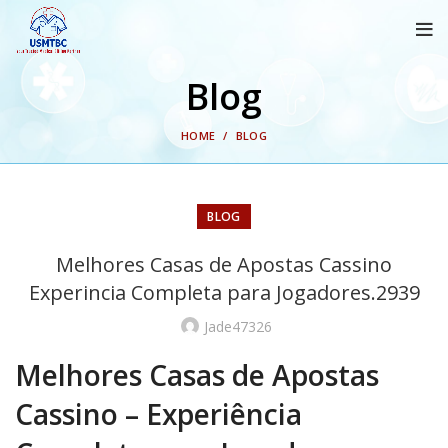
Blog
HOME
BLOG
BLOG
Melhores Casas de Apostas Cassino
Experincia Completa para Jogadores.2939
Jade47326
Melhores Casas de Apostas
Cassino – Experiência