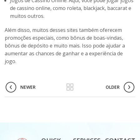
Jogos de Cassino Online: Aqui, você pode jogar jogos
de cassino online, como roleta, blackjack, baccarat e
muitos outros.
Além disso, muitos desses sites também oferecem
promoções especiais, como bônus de boas-vindas,
bônus de depósito e muito mais. Isso pode ajudar a
aumentar as chances de ganhar e a experiência de
jogo.
NEWER
OLDER