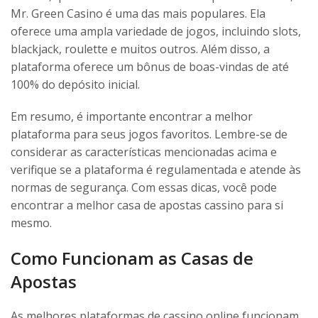
Mr. Green Casino é uma das mais populares. Ela
oferece uma ampla variedade de jogos, incluindo slots,
blackjack, roulette e muitos outros. Além disso, a
plataforma oferece um bônus de boas-vindas de até
100% do depósito inicial.
Em resumo, é importante encontrar a melhor
plataforma para seus jogos favoritos. Lembre-se de
considerar as características mencionadas acima e
verifique se a plataforma é regulamentada e atende às
normas de segurança. Com essas dicas, você pode
encontrar a melhor casa de apostas cassino para si
mesmo.
Como Funcionam as Casas de
Apostas
As melhores plataformas de cassino online funcionam