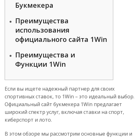
Букмекера
Преимущества
использования
официального сайта 1Win
Преимущества и
Функции 1Win
Если вы ищете надежный партнер для своих
спортивных ставок, то 1Win – это идеальный выбор.
Официальный сайт букмекера 1Win предлагает
широкий спектр услуг, включая ставки на спорт,
киберспорт и лото.
В этом обзоре мы рассмотрим основные функции и