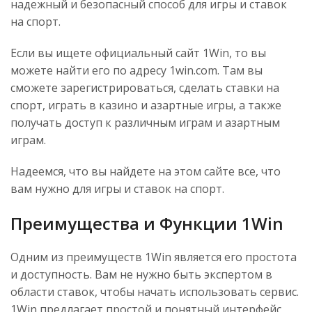
надежный и безопасный способ для игры и ставок
на спорт.
Если вы ищете официальный сайт 1Win, то вы
можете найти его по адресу 1win.com. Там вы
сможете зарегистрироваться, сделать ставки на
спорт, играть в казино и азартные игры, а также
получать доступ к различным играм и азартным
играм.
Надеемся, что вы найдете на этом сайте все, что
вам нужно для игры и ставок на спорт.
Преимущества и Функции 1Win
Одним из преимуществ 1Win является его простота
и доступность. Вам не нужно быть экспертом в
области ставок, чтобы начать использовать сервис.
1Win предлагает простой и понятный интерфейс,