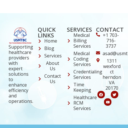
QUICK
SERVICES
CONTACT
LINKS
Medical
+1 703-
Billing
716-
Home
Services
3737
Supporting
Blog
healthcare
Medical
asad@usmt
Services
providers
Coding
1311
About
with
Services
wexford
Us
expert
Credentialing
ct
solutions
Contact
Services
herndon
to
Us
VA
Time
enhance
20170
Keeping
efficiency
and
Healthcare
operations.
RCM
Services