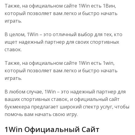
Также, на официальном сайте 1Win есть 1Вин,
который позволяет вам легко и быстро начать
играть.
В целом, 1Win – это отличный выбор для тех, кто
ищет надежный партнер для своих спортивных
ставок.
Также, на официальном сайте 1Win есть 1win,
который позволяет вам легко и быстро начать
играть.
В любом случае, 1Win – это надежный партнер для
ваших спортивных ставок, и официальный сайт
букмекера предлагает широкий спектр услуг, чтобы
помочь вам начать свою игру.
1Win Официальный Сайт