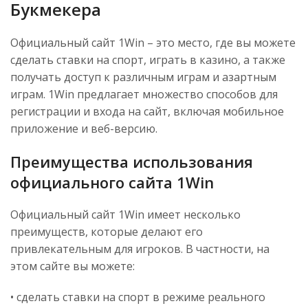
Букмекера
Официальный сайт 1Win – это место, где вы можете
сделать ставки на спорт, играть в казино, а также
получать доступ к различным играм и азартным
играм. 1Win предлагает множество способов для
регистрации и входа на сайт, включая мобильное
приложение и веб-версию.
Преимущества использования
официального сайта 1Win
Официальный сайт 1Win имеет несколько
преимуществ, которые делают его
привлекательным для игроков. В частности, на
этом сайте вы можете:
• сделать ставки на спорт в режиме реального