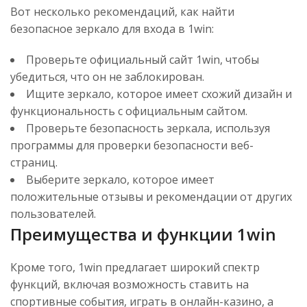
Вот несколько рекомендаций, как найти
безопасное зеркало для входа в 1win:
Проверьте официальный сайт 1win, чтобы
убедиться, что он не заблокирован.
Ищите зеркало, которое имеет схожий дизайн и
функциональность с официальным сайтом.
Проверьте безопасность зеркала, используя
программы для проверки безопасности веб-
страниц.
Выберите зеркало, которое имеет
положительные отзывы и рекомендации от других
пользователей.
Преимущества и функции 1win
Кроме того, 1win предлагает широкий спектр
функций, включая возможность ставить на
спортивные события, играть в онлайн-казино, а