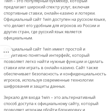
1win – это популярный букмекер, который
предлагает широкий спектр услуг, включая
спортивные ставки, онлайн-казино и лотереи.
Официальный сайт 1win доступен на русском языке,
что делает его удобным для игроков из России и
других стран, где русский язык является
официальным.
Официальный сайт 1win имеет простой и
интуитивно понятный интерфейс, который
позволяет легко найти нужные функции и сделать
ставки или играть в онлайн-казино. Сайт также
обеспечивает безопасность и конфиденциальность
игроков, используя современные технологии
шифрования и защиты данных.
Зеркало для входа 1win – это альтернативный
способ доступа к официальному сайту, который
позволяет игрокам обойти блокировку и