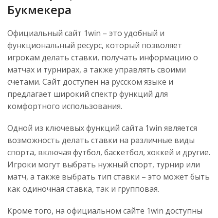
Букмекера
Официальный сайт 1win – это удобный и
функциональный ресурс, который позволяет
игрокам делать ставки, получать информацию о
матчах и турнирах, а также управлять своими
счетами. Сайт доступен на русском языке и
предлагает широкий спектр функций для
комфортного использования.
Одной из ключевых функций сайта 1win является
возможность делать ставки на различные виды
спорта, включая футбол, баскетбол, хоккей и другие.
Игроки могут выбрать нужный спорт, турнир или
матч, а также выбрать тип ставки – это может быть
как одиночная ставка, так и групповая.
Кроме того, на официальном сайте 1win доступны