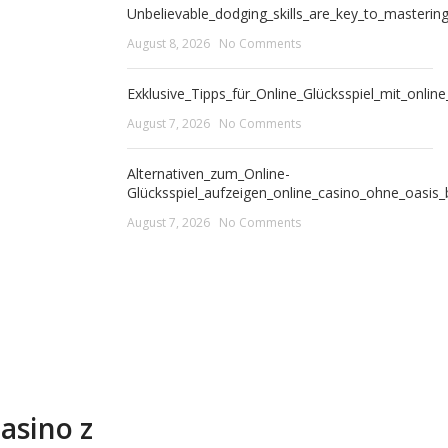
Unbelievable_dodging_skills_are_key_to_masterin
August 8, 2026
No Comments
Exklusive_Tipps_für_Online_Glücksspiel_mit_onlin
August 7, 2026
No Comments
Alternativen_zum_Online-
Glücksspiel_aufzeigen_online_casino_ohne_oasis
August 7, 2026
No Comments
asino z