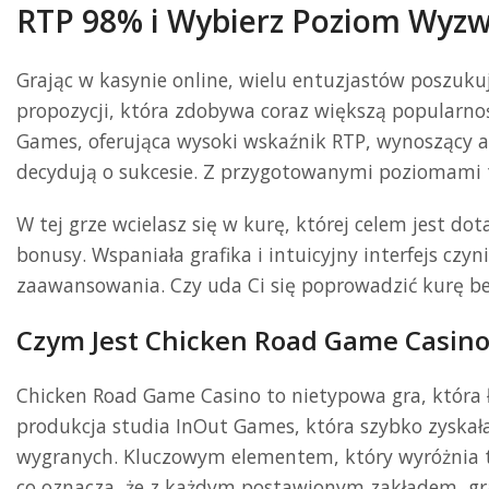
RTP 98% i Wybierz Poziom Wyzw
Grając w kasynie online, wielu entuzjastów poszuku
propozycji, która zdobywa coraz większą popularnoś
Games, oferująca wysoki wskaźnik RTP, wynoszący aż 
decydują o sukcesie. Z przygotowanymi poziomami tr
W tej grze wcielasz się w kurę, której celem jest dot
bonusy. Wspaniała grafika i intuicyjny interfejs cz
zaawansowania. Czy uda Ci się poprowadzić kurę be
Czym Jest Chicken Road Game Casino 
Chicken Road Game Casino to nietypowa gra, która łą
produkcja studia InOut Games, która szybko zyskała
wygranych. Kluczowym elementem, który wyróżnia tę 
co oznacza, że z każdym postawionym zakładem, gra