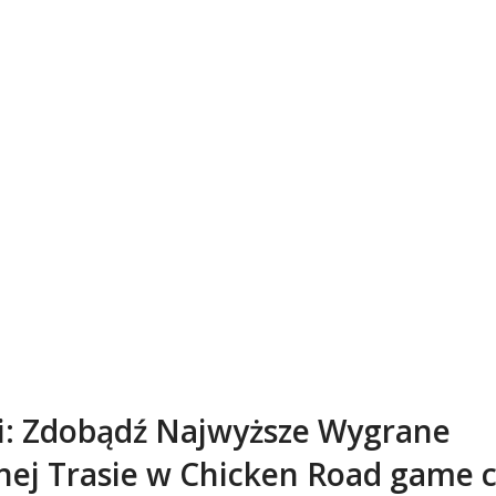
ji: Zdobądź Najwyższe Wygrane
ej Trasie w Chicken Road game c