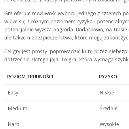
Gra oferuje możliwość wyboru jednego z czterech p
wiąże się z różnym poziomem ryzyka i potencjalnyc
potencjalnie wyższa nagroda. Dodatkowo, na trasie c
ale także niebezpieczeństwa, które mogą zakończyć 
Cel gry jest prosty: poprowadzić kurę przez niebezpi
dotrzeć do złotego jaja. To gra, która wymaga szybki
POZIOM TRUDNOŚCI
RYZYKO
Easy
Niskie
Medium
Średnie
Hard
Wysokie