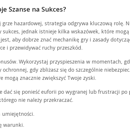
oje Szanse na Sukces?
 grze hazardowej, strategia odgrywa kluczową rolę. 
y sukces, jednak istnieje kilka wskazówek, które mogą
jest, aby dobrze znać mechanikę gry i zasady dotycz
ce i przewidywać ruchy przeszkód.
onusów. Wykorzystaj przyspieszenia w momentach, g
 ochronnej, gdy zbliżasz się do szczególnie niebezpie
re mogą znacznie zwiększyć Twoje zyski.
 dać się ponieść euforii po wygranej lub frustracji po 
którego nie należy przekraczać.
 umiejętności.
ę warunki.