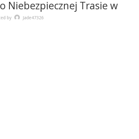
o Niebezpiecznej Trasie w
ted by
Jade47326