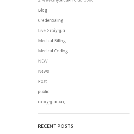
Blog
Credentialing
Live Στοίχημα
Medical Billing
Medical Coding
NEW
News
Post
public
στοιχηματικες
RECENT POSTS