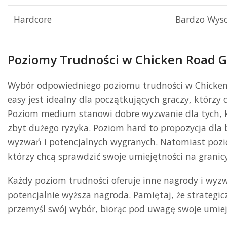
Hardcore
Bardzo Wys
Poziomy Trudności w Chicken Road G
Wybór odpowiedniego poziomu trudności w Chicken 
easy jest idealny dla początkujących graczy, którz
Poziom medium stanowi dobre wyzwanie dla tych, k
zbyt dużego ryzyka. Poziom hard to propozycja dla 
wyzwań i potencjalnych wygranych. Natomiast pozi
którzy chcą sprawdzić swoje umiejętności na granic
Każdy poziom trudności oferuje inne nagrody i wyzw
potencjalnie wyższa nagroda. Pamiętaj, że strategicz
przemyśl swój wybór, biorąc pod uwagę swoje umieję